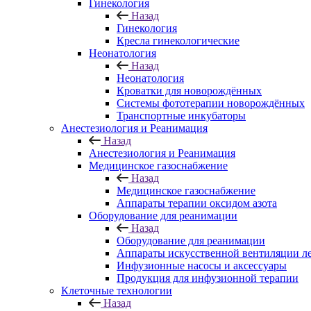
Гинекология
Назад
Гинекология
Кресла гинекологические
Неонатология
Назад
Неонатология
Кроватки для новорождённых
Системы фототерапии новорождённых
Транспортные инкубаторы
Анестезиология и Реанимация
Назад
Анестезиология и Реанимация
Медицинское газоснабжение
Назад
Медицинское газоснабжение
Аппараты терапии оксидом азота
Оборудование для реанимации
Назад
Оборудование для реанимации
Аппараты искусственной вентиляции л
Инфузионные насосы и аксессуары
Продукция для инфузионной терапии
Клеточные технологии
Назад