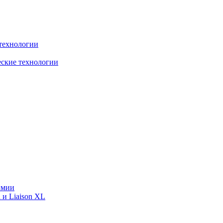
технологии
еские технологии
имии
 и Liaison XL