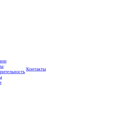
нии
ты
Контакты
рительность
ы
и