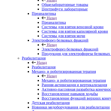
Назад
Общелабораторные товары
Центрифуги лабораторные
Преаналитика
Назад
Преаналитика
Системы для взятия венозной крови
Системы для взятия капилярной крови
Системы для взятия мочи
Электрофорез белковых фракций
Назад
Электрофорез белковых фракций
Продукция для электрофореза белковых
Реабилитация
Назад
Реабилитация
Механо- и роботизированная терапия
Назад
Механо- и роботизированная терапия
Ранняя активизация и вертикализация
Активно-пассивная разработка конечно
Восстановление навыков ходьбы
Восстановление функций верхних коне
Детская реабилитация
Новинки медоборудования для реабилитации