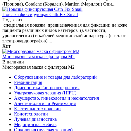
(Пронова), Coralene (Корален), Marilon (Марилон) Опи...
Повязка фиксирующая Cath-Fix-Small
Под заказ
специальная повязка, предназначенная для фиксации на коже
пациента различных видов катетеров (в частности,
урологических) и кабелей медицинской аппаратуры (в т.ч. от
электрокардиографов)....
Хит
Многоразовая маска с фильтром М2
В наличии
Многоразовая маска с фильтром М2
Оборудование и товары для лабораторий
Реабилитация
Диагностика Гастроэнтерология
Ультразвуковая терапия (HIFU)
Акушерство, гинекология и неонатология
Анестезиология и Реанимация
Клеточные технологии
Криотехнологии
Лучевая диагностика
Медицинская мебель
Онкология (лучевая терапия)