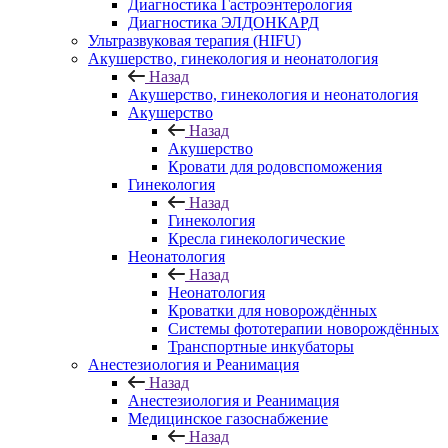
Диагностика Гастроэнтерология
Диагностика ЭЛДОНКАРД
Ультразвуковая терапия (HIFU)
Акушерство, гинекология и неонатология
Назад
Акушерство, гинекология и неонатология
Акушерство
Назад
Акушерство
Кровати для родовспоможения
Гинекология
Назад
Гинекология
Кресла гинекологические
Неонатология
Назад
Неонатология
Кроватки для новорождённых
Системы фототерапии новорождённых
Транспортные инкубаторы
Анестезиология и Реанимация
Назад
Анестезиология и Реанимация
Медицинское газоснабжение
Назад