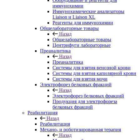
Оборудование и реагенты для
иммунохимии
Иммунохимические анализаторы
Liaison и Liaison XL
Реагенты для иммунохимии
Общелабораторные товары
Назад
Общелабораторные товары
Центрифуги лабораторные
Преаналитика
Назад
Преаналитика
Системы для взятия венозной крови
Системы для взятия капилярной крови
Системы для взятия мочи
Электрофорез белковых фракций
Назад
Электрофорез белковых фракций
Продукция для электрофореза
белковых фракций
Реабилитация
Назад
Реабилитация
Механо- и роботизированная терапия
Назад