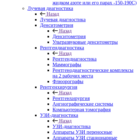
жидком азоте или его парах -150-190С)
Лучевая диагностика
Назад
Лучевая диагностика
Денситометрия
Назад
Денситометрия
Ультразвуковые денситометры
Рентгендиагностика
Назад
Рентгендиагностика
Маммографы
Рентгенодиагностические комплексы
на 2 рабочих места
Флюорографы
Рентгенхирургия
Назад
Рентгенхирургия
Ангиографические системы
Компьютерная томография
УЗИ-диагностика
Назад
УЗИ-диагностика
Аппараты УЗИ переносные
Аппараты УЗИ стационарные