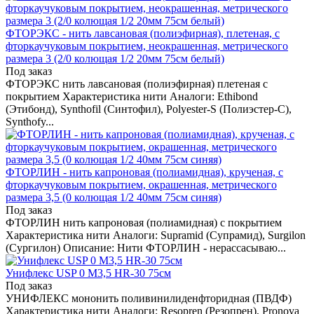
ФТОРЭКС - нить лавсановая (полиэфирная), плетеная, с
фторкаучуковым покрытием, неокрашенная, метрического
размера 3 (2/0 колющая 1/2 20мм 75см белый)
Под заказ
ФТОРЭКС нить лавсановая (полиэфирная) плетеная с
покрытием Характеристика нити Аналоги: Ethibond
(Этибонд), Synthofil (Синтофил), Polyester-S (Полиэстер-С),
Synthofy...
ФТОРЛИН - нить капроновая (полиамидная), крученая, с
фторкаучуковым покрытием, окрашенная, метрического
размера 3,5 (0 колющая 1/2 40мм 75см синяя)
Под заказ
ФТОРЛИН нить капроновая (полиамидная) с покрытием
Характеристика нити Аналоги: Supramid (Супрамид), Surgilon
(Сургилон) Описание: Нити ФТОРЛИН - нерассасываю...
Унифлекс USP 0 M3,5 HR-30 75см
Под заказ
УНИФЛЕКС мононить поливинилиденфторидная (ПВДФ)
Характеристика нити Аналоги: Resopren (Резопрен), Pronova