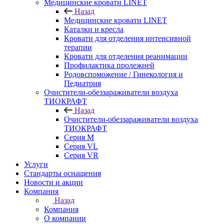
Медицинские кровати LINET
Назад
Медицинские кровати LINET
Каталки и кресла
Кровати для отделения интенсивной
терапии
Кровати для отделения реанимации
Профилактика пролежней
Родовспоможение / Гинекология и
Педиатрия
Очистители-обеззараживатели воздуха
ТИОКРАФТ
Назад
Очистители-обеззараживатели воздуха
ТИОКРАФТ
Cерия M
Cерия VL
Серия VR
Услуги
Стандарты оснащения
Новости и акции
Компания
Назад
Компания
О компании