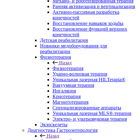
Механо- и роботизированная терапия
Ранняя активизация и вертикализация
Активно-пассивная разработка
конечностей
Восстановление навыков ходьбы
Восстановление функций верхних
конечностей
Детская реабилитация
Новинки медоборудования для
реабилитации
Физиотерапия
Назад
Физиотерапия
Ударно-волновая терапия
Уникальная лазерная HILTerapia®
Вакуумная терапия
Ингаляция
Криотерапия
Магнитотерапия
Специализированные аппараты
Уникальная лазерная MLS®-терапия
Электро- и ультразвуковая терапия
Экзоскелеты
Диагностика Гастроэнтерология
Назад