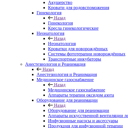
Акушерство
Кровати для родовспоможения
Гинекология
Назад
Гинекология
Кресла гинекологические
Неонатология
Назад
Неонатология
Кроватки для новорождённых
Системы фототерапии новорождённых
Транспортные инкубаторы
Анестезиология и Реанимация
Назад
Анестезиология и Реанимация
Медицинское газоснабжение
Назад
Медицинское газоснабжение
Аппараты терапии оксидом азота
Оборудование для реанимации
Назад
Оборудование для реанимации
Аппараты искусственной вентиляции л
Инфузионные насосы и аксессуары
Продукция для инфузионной терапии