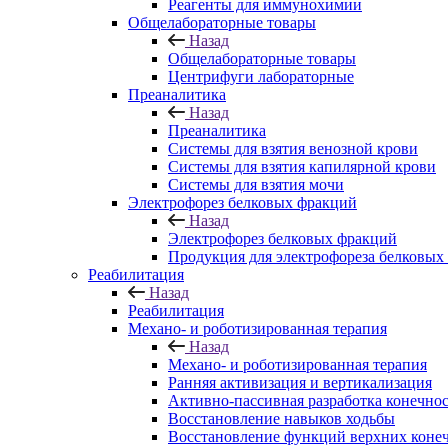
Реагенты для иммунохимии
Общелабораторные товары
Назад
Общелабораторные товары
Центрифуги лабораторные
Преаналитика
Назад
Преаналитика
Системы для взятия венозной крови
Системы для взятия капилярной крови
Системы для взятия мочи
Электрофорез белковых фракций
Назад
Электрофорез белковых фракций
Продукция для электрофореза белковых
Реабилитация
Назад
Реабилитация
Механо- и роботизированная терапия
Назад
Механо- и роботизированная терапия
Ранняя активизация и вертикализация
Активно-пассивная разработка конечно
Восстановление навыков ходьбы
Восстановление функций верхних коне