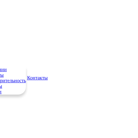
нии
ты
Контакты
рительность
ы
и