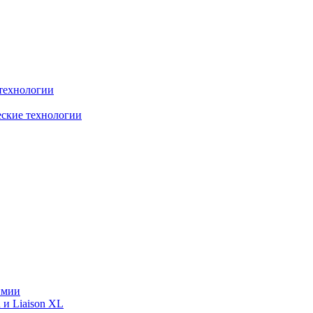
технологии
еские технологии
имии
 и Liaison XL