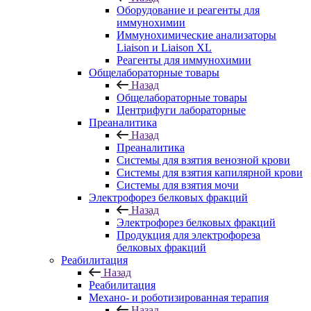
Оборудование и реагенты для
иммунохимии
Иммунохимические анализаторы
Liaison и Liaison XL
Реагенты для иммунохимии
Общелабораторные товары
Назад
Общелабораторные товары
Центрифуги лабораторные
Преаналитика
Назад
Преаналитика
Системы для взятия венозной крови
Системы для взятия капилярной крови
Системы для взятия мочи
Электрофорез белковых фракций
Назад
Электрофорез белковых фракций
Продукция для электрофореза
белковых фракций
Реабилитация
Назад
Реабилитация
Механо- и роботизированная терапия
Назад