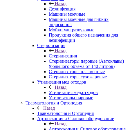
Назад
Дезинфекция
Машины моечные
Машины моечные для гибких
эндоскопов
Мойки ультразвуковые
Продукция общего назначения для
дезинфекции
Стерилизация
Назад
Стерилизация
Стерилизаторы паровые (Автоклавы)
(большого объёма от 140 литров)
Стерилизаторы плазменные
Стерилизаторы сухожаровые
Утилизация мед.отходов
Назад
Утилизация мед.отходов
Утилизаторы паровые
Травматология и Ортопедия
Назад
Травматология и Ортопедия
Артроскопия и Силовое оборудование
Назад
Артроскопия и Силовое оборудование