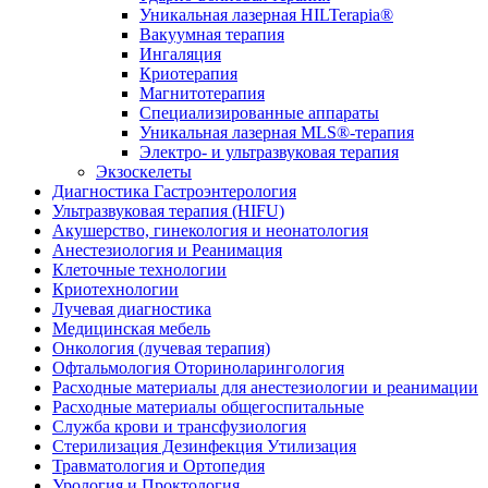
Уникальная лазерная HILTerapia®
Вакуумная терапия
Ингаляция
Криотерапия
Магнитотерапия
Специализированные аппараты
Уникальная лазерная MLS®-терапия
Электро- и ультразвуковая терапия
Экзоскелеты
Диагностика Гастроэнтерология
Ультразвуковая терапия (HIFU)
Акушерство, гинекология и неонатология
Анестезиология и Реанимация
Клеточные технологии
Криотехнологии
Лучевая диагностика
Медицинская мебель
Онкология (лучевая терапия)
Офтальмология Оториноларингология
Расходные материалы для анестезиологии и реанимации
Расходные материалы общегоспитальные
Служба крови и трансфузиология
Стерилизация Дезинфекция Утилизация
Травматология и Ортопедия
Урология и Проктология