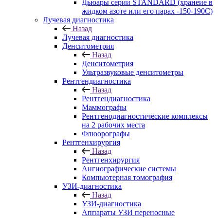
Дьюары серии STANDARD (хранеие в
жидком азоте или его парах -150-190С)
Лучевая диагностика
Назад
Лучевая диагностика
Денситометрия
Назад
Денситометрия
Ультразвуковые денситометры
Рентгендиагностика
Назад
Рентгендиагностика
Маммографы
Рентгенодиагностические комплексы
на 2 рабочих места
Флюорографы
Рентгенхирургия
Назад
Рентгенхирургия
Ангиографические системы
Компьютерная томография
УЗИ-диагностика
Назад
УЗИ-диагностика
Аппараты УЗИ переносные