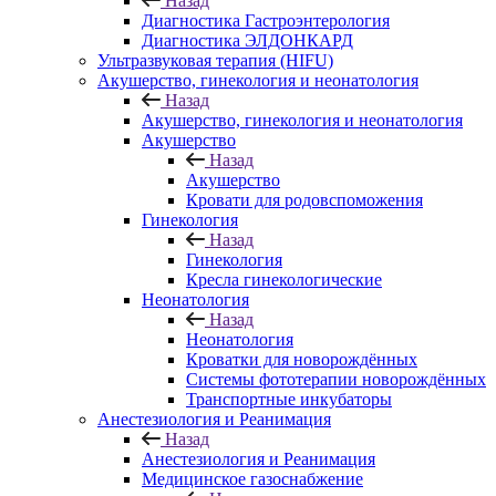
Назад
Диагностика Гастроэнтерология
Диагностика ЭЛДОНКАРД
Ультразвуковая терапия (HIFU)
Акушерство, гинекология и неонатология
Назад
Акушерство, гинекология и неонатология
Акушерство
Назад
Акушерство
Кровати для родовспоможения
Гинекология
Назад
Гинекология
Кресла гинекологические
Неонатология
Назад
Неонатология
Кроватки для новорождённых
Системы фототерапии новорождённых
Транспортные инкубаторы
Анестезиология и Реанимация
Назад
Анестезиология и Реанимация
Медицинское газоснабжение