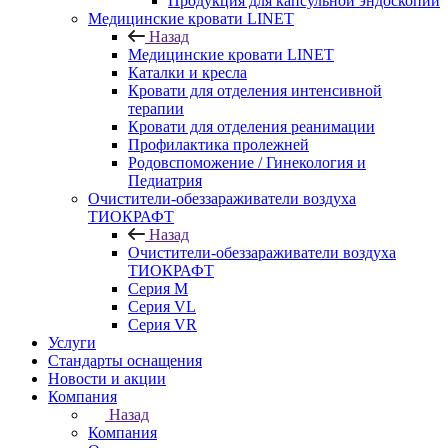
Продукция для капсульной эндоскопии
Медицинские кровати LINET
Назад
Медицинские кровати LINET
Каталки и кресла
Кровати для отделения интенсивной
терапии
Кровати для отделения реанимации
Профилактика пролежней
Родовспоможение / Гинекология и
Педиатрия
Очистители-обеззараживатели воздуха
ТИОКРАФТ
Назад
Очистители-обеззараживатели воздуха
ТИОКРАФТ
Cерия M
Cерия VL
Серия VR
Услуги
Стандарты оснащения
Новости и акции
Компания
Назад
Компания