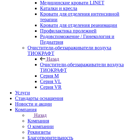
Медицинские кровати LINET
Каталки и кресла
Кровати для отделения интенсивной
терапии
Кровати для отделения реанимации
Профилактика пролежней
Родовспоможение / Гинекология и
Педиатрия
Очистители-обеззараживатели воздуха
ТИОКРАФТ
Назад
Очистители-обеззараживатели воздуха
ТИОКРАФТ
Cерия M
Cерия VL
Серия VR
Услуги
Стандарты оснащения
Новости и акции
Компания
Назад
Компания
О компании
Реквизиты
Благотворительность