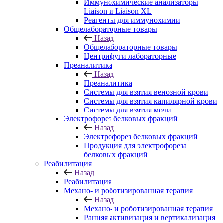
Иммунохимические анализаторы
Liaison и Liaison XL
Реагенты для иммунохимии
Общелабораторные товары
Назад
Общелабораторные товары
Центрифуги лабораторные
Преаналитика
Назад
Преаналитика
Системы для взятия венозной крови
Системы для взятия капилярной крови
Системы для взятия мочи
Электрофорез белковых фракций
Назад
Электрофорез белковых фракций
Продукция для электрофореза
белковых фракций
Реабилитация
Назад
Реабилитация
Механо- и роботизированная терапия
Назад
Механо- и роботизированная терапия
Ранняя активизация и вертикализация