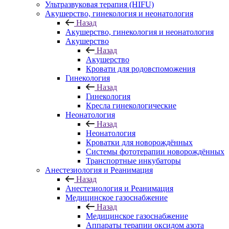
Ультразвуковая терапия (HIFU)
Акушерство, гинекология и неонатология
Назад
Акушерство, гинекология и неонатология
Акушерство
Назад
Акушерство
Кровати для родовспоможения
Гинекология
Назад
Гинекология
Кресла гинекологические
Неонатология
Назад
Неонатология
Кроватки для новорождённых
Системы фототерапии новорождённых
Транспортные инкубаторы
Анестезиология и Реанимация
Назад
Анестезиология и Реанимация
Медицинское газоснабжение
Назад
Медицинское газоснабжение
Аппараты терапии оксидом азота