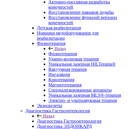
Активно-пассивная разработка
конечностей
Восстановление навыков ходьбы
Восстановление функций верхних
конечностей
Детская реабилитация
Новинки медоборудования для
реабилитации
Физиотерапия
Назад
Физиотерапия
Ударно-волновая терапия
Уникальная лазерная HILTerapia®
Вакуумная терапия
Ингаляция
Криотерапия
Магнитотерапия
Специализированные аппараты
Уникальная лазерная MLS®-терапия
Электро- и ультразвуковая терапия
Экзоскелеты
Диагностика Гастроэнтерология
Назад
Диагностика Гастроэнтерология
Диагностика ЭЛДОНКАРД