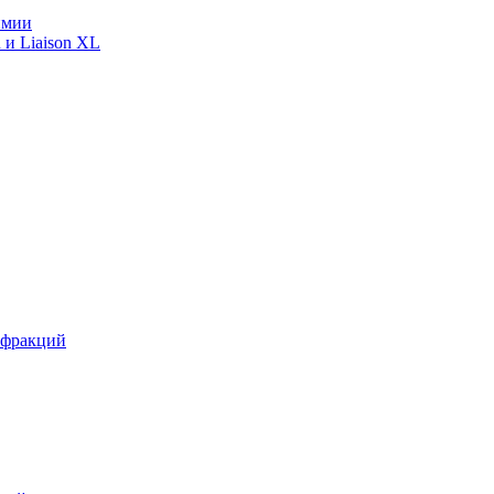
имии
 и Liaison XL
 фракций