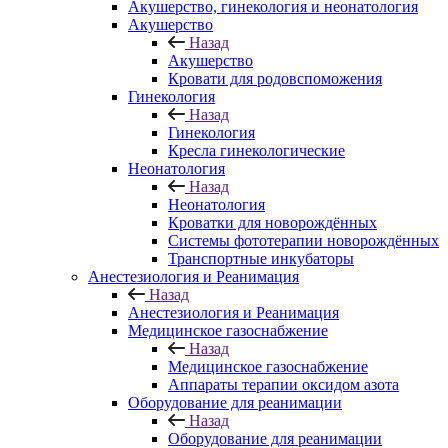
Акушерство, гинекология и неонатология
Акушерство
Назад
Акушерство
Кровати для родовспоможения
Гинекология
Назад
Гинекология
Кресла гинекологические
Неонатология
Назад
Неонатология
Кроватки для новорождённых
Системы фототерапии новорождённых
Транспортные инкубаторы
Анестезиология и Реанимация
Назад
Анестезиология и Реанимация
Медицинское газоснабжение
Назад
Медицинское газоснабжение
Аппараты терапии оксидом азота
Оборудование для реанимации
Назад
Оборудование для реанимации