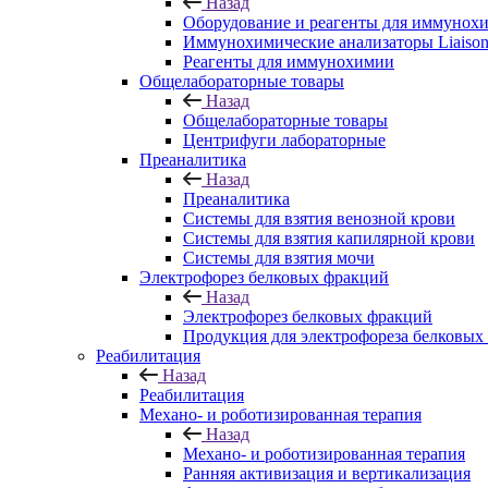
Назад
Оборудование и реагенты для иммунох
Иммунохимические анализаторы Liaison
Реагенты для иммунохимии
Общелабораторные товары
Назад
Общелабораторные товары
Центрифуги лабораторные
Преаналитика
Назад
Преаналитика
Системы для взятия венозной крови
Системы для взятия капилярной крови
Системы для взятия мочи
Электрофорез белковых фракций
Назад
Электрофорез белковых фракций
Продукция для электрофореза белковых
Реабилитация
Назад
Реабилитация
Механо- и роботизированная терапия
Назад
Механо- и роботизированная терапия
Ранняя активизация и вертикализация