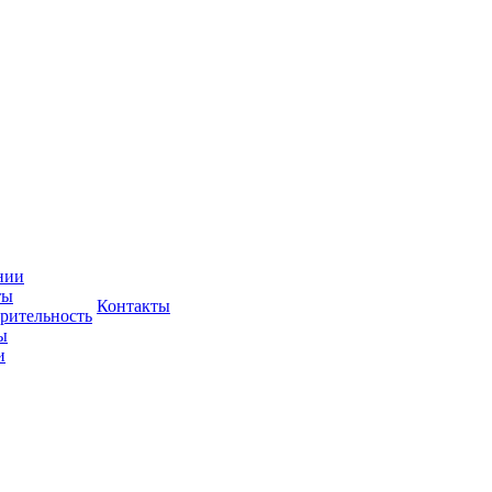
нии
ты
Контакты
рительность
ы
и