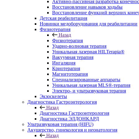
Активно-пассивная разработка конечно
Восстановление навыков ходьбы
Восстановление функций верхних коне
Детская реабилитация
Новинки медоборудования для реабилитации
Физиотерапия
Назад
Физиотерапия
Ударно-волновая терапия
Уникальная лазерная HILTerapia®
Вакуумная терапия
Ингаляция
Криотерапия
Магнитотерапия
Специализированные аппараты
Уникальная лазерная MLS®-терапия
Электро- и ультразвуковая терапия
Экзоскелеты
Диагностика Гастроэнтерология
Назад
Диагностика Гастроэнтерология
Диагностика ЭЛДОНКАРД
Ультразвуковая терапия (HIFU)
Акушерство, гинекология и неонатология
Назад