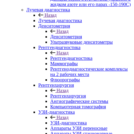
жидком азоте или его парах -150-190С)
Лучевая диагностика
Назад
Лучевая диагностика
Денситометрия
Назад
Денситометрия
Ультразвуковые денситометры
Рентгендиагностика
Назад
Рентгендиагностика
Маммографы
Рентгенодиагностические комплексы
на 2 рабочих места
Флюорографы
Рентгенхирургия
Назад
Рентгенхирургия
Ангиографические системы
Компьютерная томография
УЗИ-диагностика
Назад
УЗИ-диагностика
Аппараты УЗИ переносные
Аппараты УЗИ стационарные