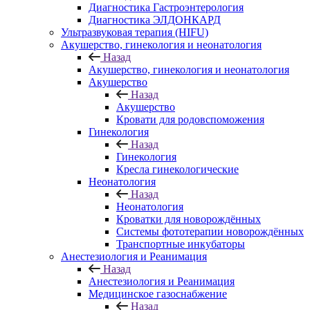
Диагностика Гастроэнтерология
Диагностика ЭЛДОНКАРД
Ультразвуковая терапия (HIFU)
Акушерство, гинекология и неонатология
Назад
Акушерство, гинекология и неонатология
Акушерство
Назад
Акушерство
Кровати для родовспоможения
Гинекология
Назад
Гинекология
Кресла гинекологические
Неонатология
Назад
Неонатология
Кроватки для новорождённых
Системы фототерапии новорождённых
Транспортные инкубаторы
Анестезиология и Реанимация
Назад
Анестезиология и Реанимация
Медицинское газоснабжение
Назад