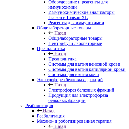
Оборудование и реагенты для
иммунохимии
Иммунохимические анализаторы
Liaison и Liaison XL
Реагенты для иммунохимии
Общелабораторные товары
Назад
Общелабораторные товары
Центрифуги лабораторные
Преаналитика
Назад
Преаналитика
Системы для взятия венозной крови
Системы для взятия капилярной крови
Системы для взятия мочи
Электрофорез белковых фракций
Назад
Электрофорез белковых фракций
Продукция для электрофореза
белковых фракций
Реабилитация
Назад
Реабилитация
Механо- и роботизированная терапия
Назад