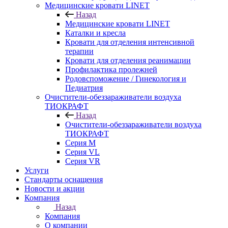
Медицинские кровати LINET
Назад
Медицинские кровати LINET
Каталки и кресла
Кровати для отделения интенсивной
терапии
Кровати для отделения реанимации
Профилактика пролежней
Родовспоможение / Гинекология и
Педиатрия
Очистители-обеззараживатели воздуха
ТИОКРАФТ
Назад
Очистители-обеззараживатели воздуха
ТИОКРАФТ
Cерия M
Cерия VL
Серия VR
Услуги
Стандарты оснащения
Новости и акции
Компания
Назад
Компания
О компании