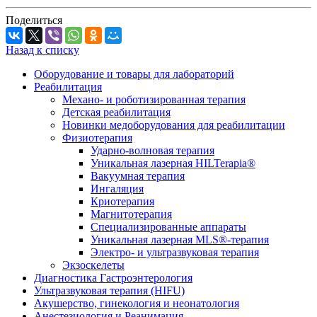
Поделиться
Назад к списку
Оборудование и товары для лабораторий
Реабилитация
Механо- и роботизированная терапия
Детская реабилитация
Новинки медоборудования для реабилитации
Физиотерапия
Ударно-волновая терапия
Уникальная лазерная HILTerapia®
Вакуумная терапия
Ингаляция
Криотерапия
Магнитотерапия
Специализированные аппараты
Уникальная лазерная MLS®-терапия
Электро- и ультразвуковая терапия
Экзоскелеты
Диагностика Гастроэнтерология
Ультразвуковая терапия (HIFU)
Акушерство, гинекология и неонатология
Анестезиология и Реанимация