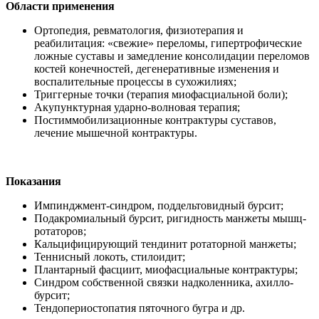
Области применения
Ортопедия, ревматология, физиотерапия и
реабилитация: «свежие» переломы, гипертрофические
ложные суставы и замедление консолидации переломов
костей конечностей, дегенеративные изменения и
воспалительные процессы в сухожилиях;
Триггерные точки (терапия миофасциальной боли);
Акупунктурная ударно-волновая терапия;
Постиммобилизационные контрактуры суставов,
лечение мышечной контрактуры.
Показания
Импинджмент-синдром, поддельтовидный бурсит;
Подакромиальный бурсит, ригидность манжеты мышц-
ротаторов;
Кальцифицирующий тендинит ротаторной манжеты;
Теннисный локоть, стилоидит;
Плантарный фасциит, миофасциальные контрактуры;
Синдром собственной связки надколенника, ахилло-
бурсит;
Тендопериостопатия пяточного бугра и др.