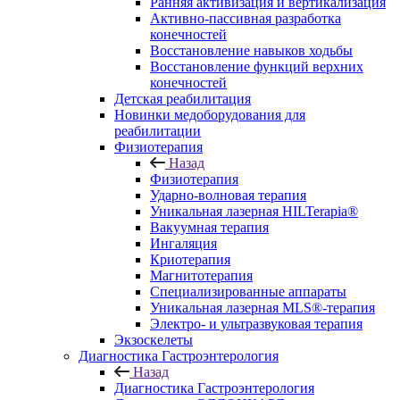
Ранняя активизация и вертикализация
Активно-пассивная разработка
конечностей
Восстановление навыков ходьбы
Восстановление функций верхних
конечностей
Детская реабилитация
Новинки медоборудования для
реабилитации
Физиотерапия
Назад
Физиотерапия
Ударно-волновая терапия
Уникальная лазерная HILTerapia®
Вакуумная терапия
Ингаляция
Криотерапия
Магнитотерапия
Специализированные аппараты
Уникальная лазерная MLS®-терапия
Электро- и ультразвуковая терапия
Экзоскелеты
Диагностика Гастроэнтерология
Назад
Диагностика Гастроэнтерология