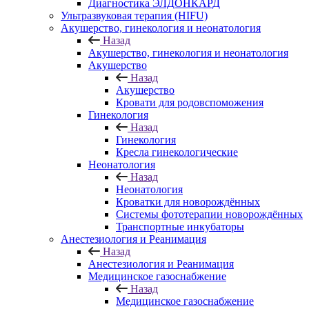
Диагностика ЭЛДОНКАРД
Ультразвуковая терапия (HIFU)
Акушерство, гинекология и неонатология
Назад
Акушерство, гинекология и неонатология
Акушерство
Назад
Акушерство
Кровати для родовспоможения
Гинекология
Назад
Гинекология
Кресла гинекологические
Неонатология
Назад
Неонатология
Кроватки для новорождённых
Системы фототерапии новорождённых
Транспортные инкубаторы
Анестезиология и Реанимация
Назад
Анестезиология и Реанимация
Медицинское газоснабжение
Назад
Медицинское газоснабжение