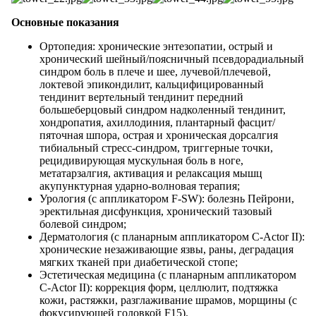
Основные показания
Ортопедия: хронические энтезопатии, острый и
хронический шейный/поясничный псевдорадиальный
синдром боль в плече и шее, лучевой/плечевой,
локтевой эпикондилит, кальцифицированный
тендинит вертельный тендинит передний
большеберцовый синдром надколенный тендинит,
хондропатия, ахиллодиния, плантарный фасцит/
пяточная шпора, острая и хроническая дорсалгия
тибиальный стресс-синдром, триггерные точки,
рецидивирующая мускульная боль в ноге,
метатарзалгия, активация и релаксация мышц
акупунктурная ударно-волновая терапия;
Урология (с аппликатором F-SW): болезнь Пейрони,
эректильная дисфункция, хронический тазовый
болевой синдром;
Дерматология (с планарным аппликатором C-Actor II):
хронические незаживающие язвы, раны, деградация
мягких тканей при диабетической стопе;
Эстетическая медицина (с планарным аппликатором
C-Actor II): коррекция форм, целлюлит, подтяжка
кожи, растяжки, разглаживание шрамов, морщины (с
фокусирующей головкой F15).