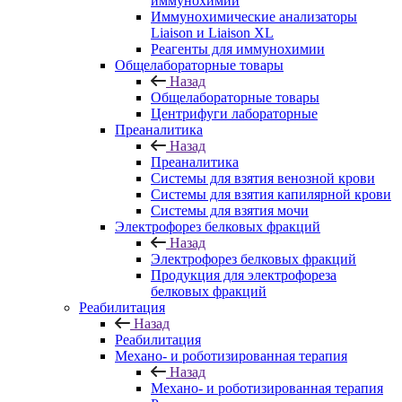
иммунохимии
Иммунохимические анализаторы
Liaison и Liaison XL
Реагенты для иммунохимии
Общелабораторные товары
Назад
Общелабораторные товары
Центрифуги лабораторные
Преаналитика
Назад
Преаналитика
Системы для взятия венозной крови
Системы для взятия капилярной крови
Системы для взятия мочи
Электрофорез белковых фракций
Назад
Электрофорез белковых фракций
Продукция для электрофореза
белковых фракций
Реабилитация
Назад
Реабилитация
Механо- и роботизированная терапия
Назад
Механо- и роботизированная терапия