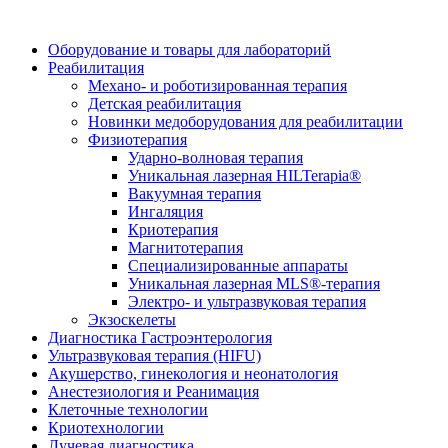
Оборудование и товары для лабораторий
Реабилитация
Механо- и роботизированная терапия
Детская реабилитация
Новинки медоборудования для реабилитации
Физиотерапия
Ударно-волновая терапия
Уникальная лазерная HILTerapia®
Вакуумная терапия
Ингаляция
Криотерапия
Магнитотерапия
Специализированные аппараты
Уникальная лазерная MLS®-терапия
Электро- и ультразвуковая терапия
Экзоскелеты
Диагностика Гастроэнтерология
Ультразвуковая терапия (HIFU)
Акушерство, гинекология и неонатология
Анестезиология и Реанимация
Клеточные технологии
Криотехнологии
Лучевая диагностика