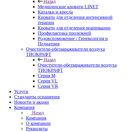
Назад
Медицинские кровати LINET
Каталки и кресла
Кровати для отделения интенсивной
терапии
Кровати для отделения реанимации
Профилактика пролежней
Родовспоможение / Гинекология и
Педиатрия
Очистители-обеззараживатели воздуха
ТИОКРАФТ
Назад
Очистители-обеззараживатели воздуха
ТИОКРАФТ
Cерия M
Cерия VL
Серия VR
Услуги
Стандарты оснащения
Новости и акции
Компания
Назад
Компания
О компании
Реквизиты