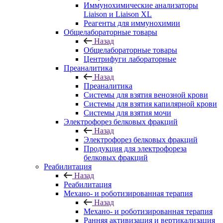
Иммунохимические анализаторы
Liaison и Liaison XL
Реагенты для иммунохимии
Общелабораторные товары
Назад
Общелабораторные товары
Центрифуги лабораторные
Преаналитика
Назад
Преаналитика
Системы для взятия венозной крови
Системы для взятия капилярной крови
Системы для взятия мочи
Электрофорез белковых фракций
Назад
Электрофорез белковых фракций
Продукция для электрофореза
белковых фракций
Реабилитация
Назад
Реабилитация
Механо- и роботизированная терапия
Назад
Механо- и роботизированная терапия
Ранняя активизация и вертикализация