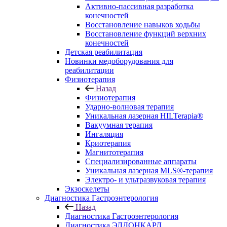
Активно-пассивная разработка
конечностей
Восстановление навыков ходьбы
Восстановление функций верхних
конечностей
Детская реабилитация
Новинки медоборудования для
реабилитации
Физиотерапия
Назад
Физиотерапия
Ударно-волновая терапия
Уникальная лазерная HILTerapia®
Вакуумная терапия
Ингаляция
Криотерапия
Магнитотерапия
Специализированные аппараты
Уникальная лазерная MLS®-терапия
Электро- и ультразвуковая терапия
Экзоскелеты
Диагностика Гастроэнтерология
Назад
Диагностика Гастроэнтерология
Диагностика ЭЛДОНКАРД