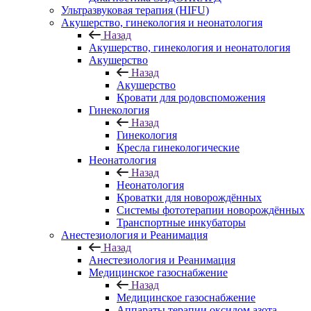
Ультразвуковая терапия (HIFU)
Акушерство, гинекология и неонатология
Назад
Акушерство, гинекология и неонатология
Акушерство
Назад
Акушерство
Кровати для родовспоможения
Гинекология
Назад
Гинекология
Кресла гинекологические
Неонатология
Назад
Неонатология
Кроватки для новорождённых
Системы фототерапии новорождённых
Транспортные инкубаторы
Анестезиология и Реанимация
Назад
Анестезиология и Реанимация
Медицинское газоснабжение
Назад
Медицинское газоснабжение
Аппараты терапии оксидом азота