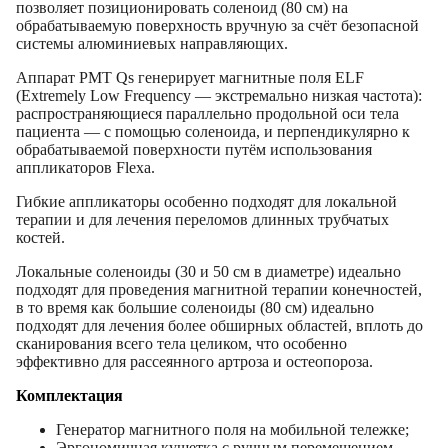
позволяет позиционировать соленоид (80 см) на
обрабатываемую поверхность вручную за счёт безопасной
системы алюминиевых направляющих.
Аппарат PMT Qs генерирует магнитные поля ELF
(Extremely Low Frequency — экстремально низкая частота):
распространяющиеся параллельно продольной оси тела
пациента — с помощью соленоида, и перпендикулярно к
обрабатываемой поверхности путём использования
аппликаторов Flexa.
Гибкие аппликаторы особенно подходят для локальной
терапии и для лечения переломов длинных трубчатых
костей.
Локальные соленоиды (30 и 50 см в диаметре) идеально
подходят для проведения магнитной терапии конечностей,
в то время как большие соленоиды (80 см) идеально
подходят для лечения более обширных областей, вплоть до
сканирования всего тела целиком, что особенно
эффективно для рассеянного артроза и остеопороза.
Комплектация
Генератор магнитного поля на мобильной тележке;
Эргономичная кушетка с ручным перемещением