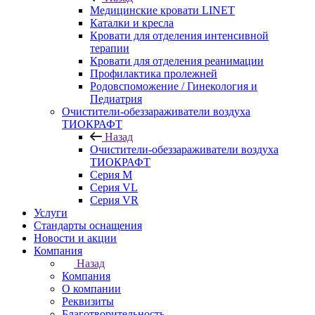
Медицинские кровати LINET
Каталки и кресла
Кровати для отделения интенсивной
терапии
Кровати для отделения реанимации
Профилактика пролежней
Родовспоможение / Гинекология и
Педиатрия
Очистители-обеззараживатели воздуха
ТИОКРАФТ
Назад
Очистители-обеззараживатели воздуха
ТИОКРАФТ
Cерия M
Cерия VL
Серия VR
Услуги
Стандарты оснащения
Новости и акции
Компания
Назад
Компания
О компании
Реквизиты
Благотворительность