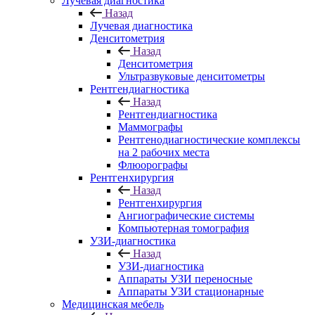
Лучевая диагностика
Назад
Лучевая диагностика
Денситометрия
Назад
Денситометрия
Ультразвуковые денситометры
Рентгендиагностика
Назад
Рентгендиагностика
Маммографы
Рентгенодиагностические комплексы
на 2 рабочих места
Флюорографы
Рентгенхирургия
Назад
Рентгенхирургия
Ангиографические системы
Компьютерная томография
УЗИ-диагностика
Назад
УЗИ-диагностика
Аппараты УЗИ переносные
Аппараты УЗИ стационарные
Медицинская мебель