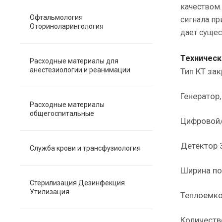
качеством.
Офтальмология
сигнала пр
Оториноларингология
дает суще
Техническ
Расходные материалы для
анестезиологии и реанимации
Тип КТ за
Генератор,
Расходные материалы
общегоспитальные
Цифровой
Детектор 
Служба крови и трансфузиология
Ширина по
Стерилизация Дезинфекция
Утилизация
Теплоемко
Количеств