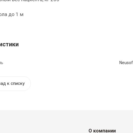
ола до 1 м
истики
ль
Neusof
ад к списку
О компании