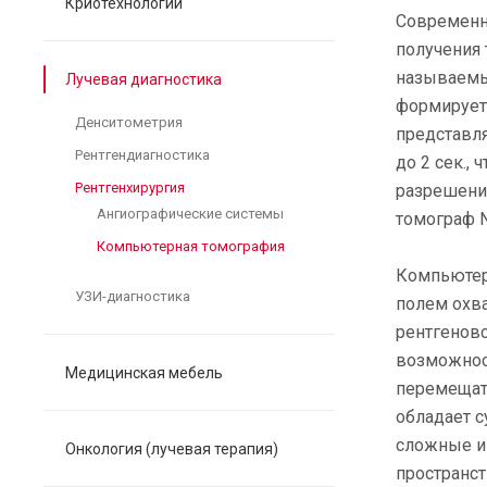
Криотехнологии
Современн
получения 
называемых
Лучевая диагностика
формирует
Денситометрия
представля
Рентгендиагностика
до 2 сек.,
Рентгенхирургия
разрешени
Ангиографические системы
томограф N
Компьютерная томография
Компьютер
УЗИ-диагностика
полем охв
рентгеновс
возможност
Медицинская мебель
перемещать
обладает 
сложные и
Онкология (лучевая терапия)
пространс