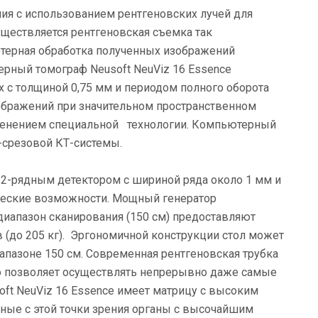
ия с использованием рентгеновских лучей для
уществляется рентгеновская съемка так
ютерная обработка полученных изображений
рный томограф Neusoft NeuViz 16 Essence
х с толщиной 0,75 мм и периодом полного оборота
зображений при значительном пространственном
именением специальной технологии. Компьютерный
8-срезовой КТ-системы.
2-рядным детектором с шириной ряда около 1 мм и
ические возможности. Мощный генератор
 диапазон сканирования (150 см) предоставляют
(до 205 кг). Эргономичной конструкции стол может
иапазоне 150 см. Современная рентгеновская трубка
о позволяет осуществлять непрерывно даже самые
t NeuViz 16 Essence имеет матрицу с высоким
ные с этой точки зрения органы с высочайшим