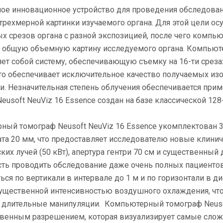
ое инновационное устройство для проведения обследован
трехмерной картинки изучаемого органа. Для этой цели ос
 срезов органа с разной экспозицией, после чего компь
 общую объемную картину исследуемого органа. Компьюте
ет собой систему, обеспечивающую съемку на 16-ти среза
 что обеспечивает исключительное качество получаемых и
и. Незначительная степень облучения обеспечивается пр
eusoft NeuViz 16 Essence создан на базе классической 12
ный томограф Neusoft NeuViz 16 Essence укомплектован 3
ата 20 мм, что предоставляет исследователю новые клин
ких лучей (50 кВт), апертура гентри 70 см и существенный
ь проводить обследование даже очень полных пациентов 
ся по вертикали в интервале до 1 м и по горизонтали в д
существенной интенсивностью воздушного охлаждения, чт
 длительные манипуляции. Компьютерный томограф Neusof
твенным разрешением, которая визуализирует самые слож